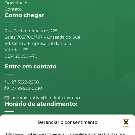
Downloads
Contato
Como chegar
Rua Taciano Abaurre, 225
Salas 705/706/707 – Enseada do Suá
Ed. Centro Empresarial da Praia
Vitória – ES
CEP: 29050-470
Entre em contato
27 3222-2266
27 99532-0230
administrativo@sindioficiais.com
Horário de atendimento:
Expediente
Gerenciar o consentimento
Segunda à sexta - 9h às 18h
Atendimento Jurídico:
Utilizamos cookies para fornecer a funcionalidade necessária do site e